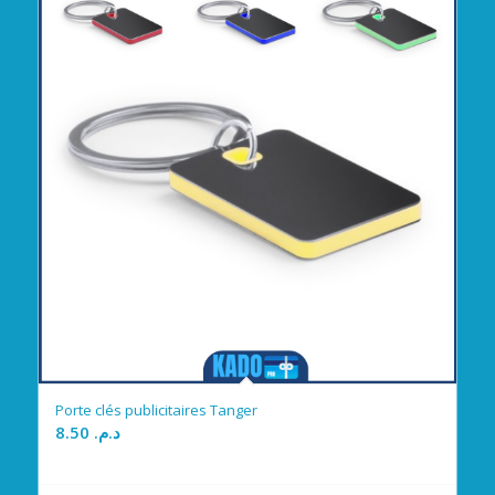
Porte clés publicitaires Tanger
8.50
د.م.