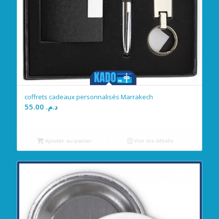
coffrets cadeaux personnalisés Marrakech
55.00
د.م.
Ajouter au panier
Voir les détails