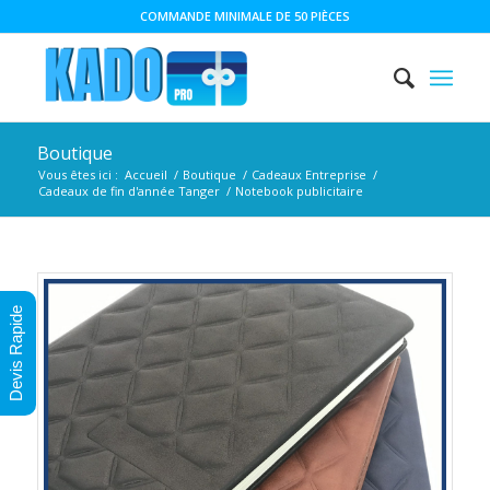
COMMANDE MINIMALE DE 50 PIÈCES
Boutique
Vous êtes ici :
Accueil
/
Boutique
/
Cadeaux Entreprise
/
Cadeaux de fin d'année Tanger
/
Notebook publicitaire
Devis Rapide