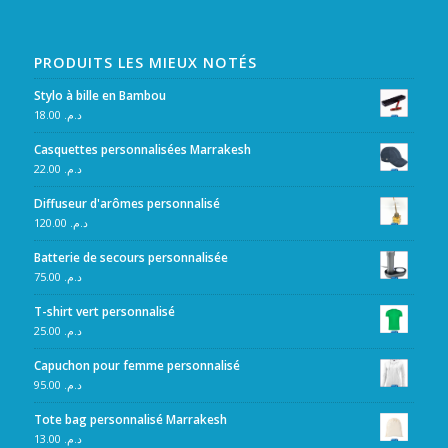
PRODUITS LES MIEUX NOTÉS
Stylo à bille en Bambou
18.00
د.م.
Casquettes personnalisées Marrakesh
22.00
د.م.
Diffuseur d'arômes personnalisé
120.00
د.م.
Batterie de secours personnalisée
75.00
د.م.
T-shirt vert personnalisé
25.00
د.م.
Capuchon pour femme personnalisé
95.00
د.م.
Tote bag personnalisé Marrakesh
13.00
د.م.