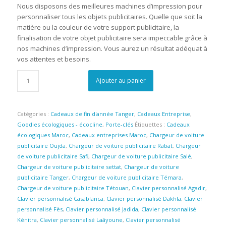
Nous disposons des meilleures machines d’impression pour
personnaliser tous les objets publicitaires. Quelle que soit la
matière ou la couleur de votre support publicitaire, la
finalisation de votre objet publicitaire sera impeccable grâce à
nos machines d’impression. Vous aurez un résultat adéquat à
vos attentes et besoins.
Ajouter au panier
Catégories :
Cadeaux de fin d'année Tanger
,
Cadeaux Entreprise
,
Goodies écologiques - écocline
,
Porte-clés
Étiquettes :
Cadeaux
écologiques Maroc
,
Cadeaux entreprises Maroc
,
Chargeur de voiture
publicitaire Oujda
,
Chargeur de voiture publicitaire Rabat
,
Chargeur
de voiture publicitaire Safi
,
Chargeur de voiture publicitaire Salé
,
Chargeur de voiture publicitaire settat
,
Chargeur de voiture
publicitaire Tanger
,
Chargeur de voiture publicitaire Témara
,
Chargeur de voiture publicitaire Tétouan
,
Clavier personnalisé Agadir
,
Clavier personnalisé Casablanca
,
Clavier personnalisé Dakhla
,
Clavier
personnalisé Fès
,
Clavier personnalisé Jadida
,
Clavier personnalisé
Kénitra
,
Clavier personnalisé Laâyoune
,
Clavier personnalisé