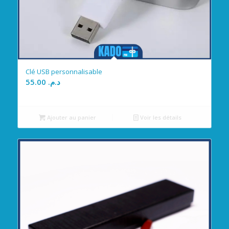
Clé USB personnalisable
55.00
د.م.
Ajouter au panier
Voir les détails