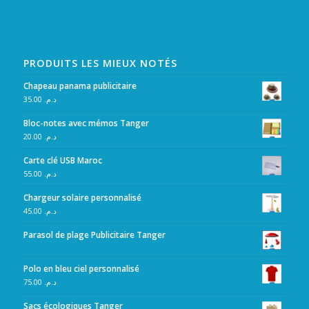
PRODUITS LES MIEUX NOTÉS
Chapeau panama publicitaire
35.00
د.م.
Bloc-notes avec mémos Tanger
20.00
د.م.
Carte clé USB Maroc
55.00
د.م.
Chargeur solaire personnalisé
45.00
د.م.
Parasol de plage Publicitaire Tanger
Polo en bleu ciel personnalisé
75.00
د.م.
Sacs écologiques Tanger