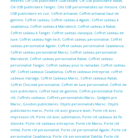
Meknès
,
Clé USB publicitaire Ouarzazate
,
Clé USB publicitaire Rabat
,
Clé USB publicitaire Tanger
,
Clés USB personnalisées sur mesure
,
Clés
USB publicitaire en cuir
,
Coffret artisanal
,
Coffret artisanal haut de
gamme
,
Coffret cadeau
,
Coffret cadeau à Agadir
,
Coffret cadeau à
casablanca
,
Coffret cadeau à Marrakech
,
Coffret cadeau à Rabat
,
Coffret cadeau à Tanger
,
Coffret cadeau classique
,
Coffret cadeau de
luxe
,
Coffret cadeau high-tech
,
Coffret cadeau personnalisé
,
Coffret
cadeau personnalisé Agadir
,
Coffret cadeau personnalisé Casablanca
,
Coffret cadeau personnalisé Maroc
,
Coffret cadeau personnalisé
Marrakesh
,
Coffret cadeau personnalisé Rabat
,
Coffret cadeau
personnalisé Tanger
,
Coffret cadeau pour le ramadan
,
Coffret cadeau
VIP
,
Coffret cadeaux Casablanca
,
Coffret cadeaux entreprise
,
coffret
cadeaux mariage
,
Coffret Cadeaux Maroc
,
Coffret cadeaux Rabat
,
Coffret Chocolat personnalisé
,
Coffret de luxe personnalisé
,
Coffret de
luxe publicitaire
,
coffret haut de gamme
,
Coffret personnalisé Porte
clé
,
Coffrets cadeaux
,
Coffrets personnalisés Maroc
,
Gadgets pro
Maroc
,
Goodies publicitaires
,
Objets personnalisés Maroc
,
Objets
publicitaires maroc
,
Porte clé avec gravure laser
,
Porte clé avec
impression UV
,
Porte clé avec sublimation
,
Porte clé cadeaux de fin
d’année
,
Porte clé cadeaux entreprise
,
Porte clé Maroc
,
Porte clé
métal
,
Porte clé personnalisé
,
Porte clé personnalisé Agadir
,
Porte clé
personnalisé Casablanca
,
Porte clé personnalisé Dakhla
,
Porte clé