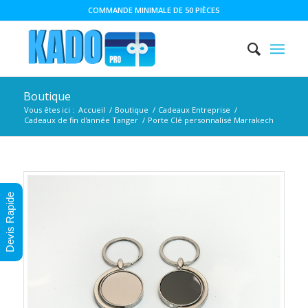
COMMANDE MINIMALE DE 50 PIÈCES
Boutique
Vous êtes ici :
Accueil
/
Boutique
/
Cadeaux Entreprise
/
Cadeaux de fin d'année Tanger
/
Porte Clé personnalisé Marrakech
Devis Rapide