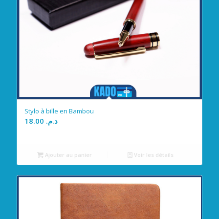
Stylo à bille en Bambou
18.00
د.م.
Ajouter au panier
Voir les détails