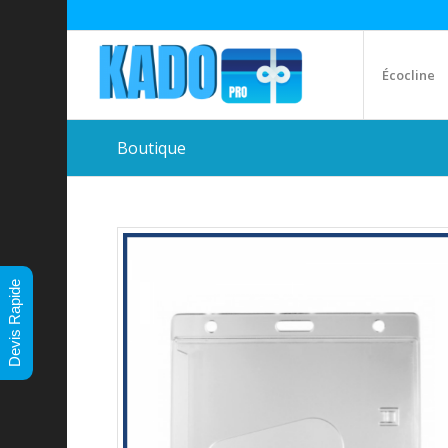
Écocline
Boutique
Devis Rapide