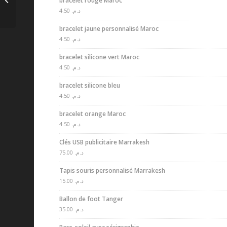
bracelet rouge Maroc
personnalisable
4.50
د.م.
bracelet jaune personnalisé Maroc
4.50
د.م.
bracelet silicone vert Maroc
4.50
د.م.
bracelet silicone bleu
4.50
د.م.
bracelet orange Maroc
4.50
د.م.
Clés USB publicitaire Marrakesh
75.00
د.م.
Tapis souris personnalisé Marrakesh
15.00
د.م.
Ballon de foot Tanger
35.00
د.م.