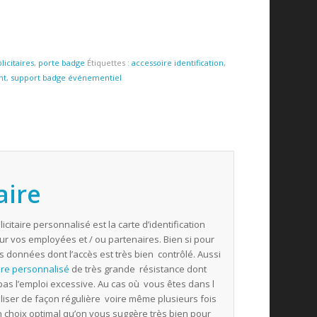
licitaires
,
porte badge
Étiquettes :
accessoire identification
,
nt
,
support badge événementiel
aire
citaire personnalisé est la carte d’identification
r vos employées et / ou partenaires. Bien si pour
os données dont l’accès est très bien contrôlé. Aussi
ire personnalisé
de très grande résistance dont
pas l’emploi excessive. Au cas où vous êtes dans l
tiliser de façon régulière voire même plusieurs fois
n choix optimal qu’on vous suggère très bien pour