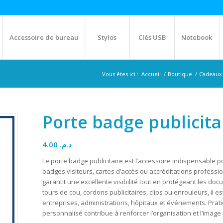
Accessoire de bureau
Stylos
Clés USB
Notebook
Vous êtes ici :
Accueil
/
Boutique
/
Cadeaux 
Porte badge publicita
4.00
د.م.
Le porte badge publicitaire est l’accessoire indispensable pou
badges visiteurs, cartes d’accès ou accréditations professio
garantit une excellente visibilité tout en protégeant les doc
tours de cou, cordons publicitaires, clips ou enrouleurs, il 
entreprises, administrations, hôpitaux et événements. Prati
personnalisé contribue à renforcer l’organisation et l’image