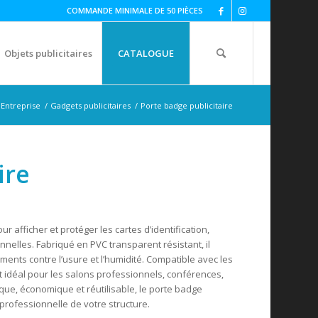
COMMANDE MINIMALE DE 50 PIÈCES
Objets publicitaires
CATALOGUE
Entreprise
/
Gadgets publicitaires
/
Porte badge publicitaire
ire
r afficher et protéger les cartes d’identification,
nnelles. Fabriqué en PVC transparent résistant, il
uments contre l’usure et l’humidité. Compatible avec les
est idéal pour les salons professionnels, conférences,
que, économique et réutilisable, le porte badge
 professionnelle de votre structure.