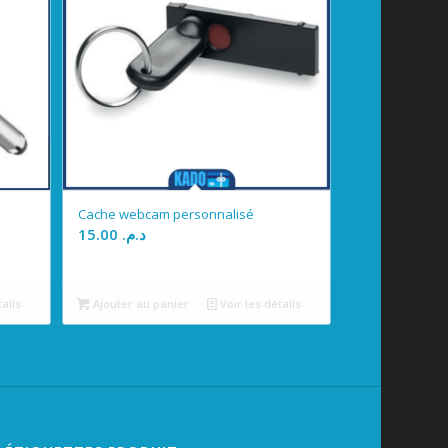
Cache webcam personnalisé
15.00
د.م.
tails
Ajouter au panier
Voir les détails