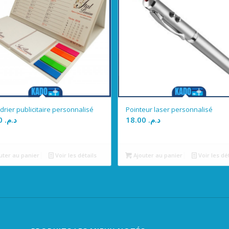
drier publicitaire personnalisé
Pointeur laser personnalisé
25.00
د.م.
18.00
د.م.
uter au panier
Voir les détails
Ajouter au panier
Voir les dé