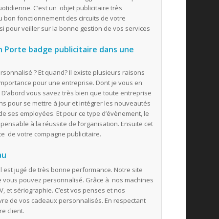
uotidienne. C’est un objet publicitaire très
 bon fonctionnement des circuits de votre
si pour veiller sur la bonne gestion de vos services
n Porte badge publicitaire dans une
rsonnalisé ? Et quand? Il existe plusieurs raisons
 importance pour une entreprise. Dont je vous en
. D’abord vous savez très bien que toute entreprise
s pour se mettre à jour et intégrer les nouveautés
e ses employées. Et pour ce type d’évènement, le
ensable à la réussite de l’organisation. Ensuite cet
te de votre compagne publicitaire.
au
 il est jugé de très bonne performance. Notre site
ue vous pouvez personnalisé. Grâce à nos machines
V, et sériographie. C’est vos penses et nos
uvre de vos cadeaux personnalisés. En respectant
e client.