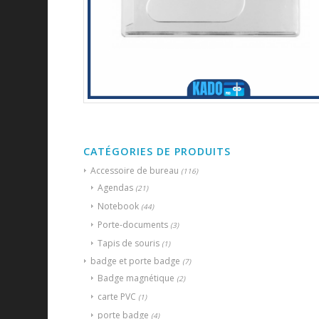
CATÉGORIES DE PRODUITS
Accessoire de bureau
(116)
Agendas
(21)
Notebook
(44)
Porte-documents
(3)
Tapis de souris
(1)
badge et porte badge
(7)
Badge magnétique
(2)
carte PVC
(1)
porte badge
(4)