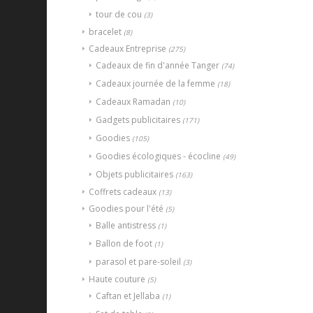
tour de cou
(3)
bracelet
(8)
Cadeaux Entreprise
(275)
Cadeaux de fin d'année Tanger
(74)
Cadeaux journée de la femme
(18)
Cadeaux Ramadan
(10)
Gadgets publicitaires
(171)
Goodies
(105)
Goodies écologiques - écocline
(49)
Objets publicitaires
(163)
Coffrets cadeaux
(13)
Goodies pour l'été
(5)
Balle antistress
(1)
Ballon de foot
(1)
parasol et pare-soleil
(3)
Haute couture
(5)
Caftan et Jellaba
(1)