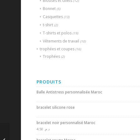
Blouses et Gilets
(12)
Bonnet
(5)
Casquettes
(13)
t-shirt
(2)
T-shirts et polos
(19)
Vêtements de travail
(10)
trophées et coupes
(16)
Trophées
(2)
PRODUITS
Balle Antistress personnalisée Maroc
bracelet silicone rose
bracelet noir personnalisé Maroc
4.50
د.م.
Porte badge pvc