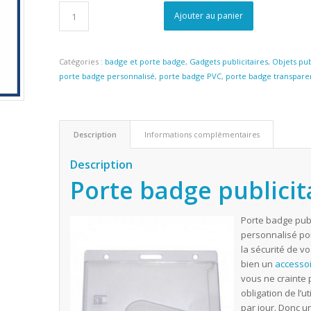
Ajouter au panier
Catégories :
badge et porte badge
,
Gadgets publicitaires
,
Objets pub
porte badge personnalisé
,
porte badge PVC
,
porte badge transpare
Description
Informations complémentaires
Description
Porte badge publicit
Porte badge publi
personnalisé pou
la sécurité de v
bien un
accesso
vous ne crainte 
obligation de l’u
par jour. Donc u