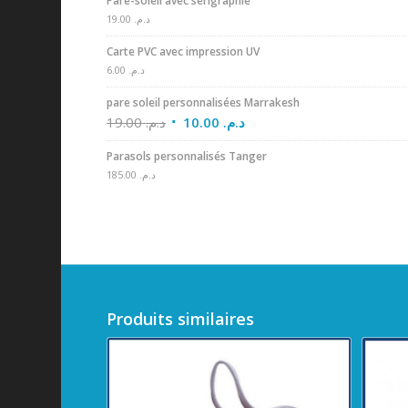
Pare-soleil avec sérigraphie
19.00
د.م.
Carte PVC avec impression UV
6.00
د.م.
pare soleil personnalisées Marrakesh
19.00
د.م.
10.00
د.م.
Parasols personnalisés Tanger
185.00
د.م.
Produits similaires