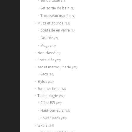
Set de table
(1)
Set sortie de bain
(2)
Trousseau mariée
(1)
Mugs et gourde
(15)
bouteille en verre
(1)
Gourde
(1)
Mugs
(13)
Non classé
(3)
Porte-clés
(22)
sac et maroquinerie
(36)
Sacs
(36)
Stylos
(53)
Summer time
(18)
Technologie
(91)
Clés USB
(40)
Haut-parleurs
(15)
Power Bank
(33)
textile
(54)