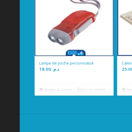
Lampe de poche personnalisé
Calen
18.00
د.م.
Ajouter au panier
Voir les détails
Ajo