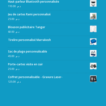
Haut-parleur Bluetooth personnalisée
110.00
د.م.
Jeu de cartes Rami personnalisé
25.00
د.م.
Blouson publicitaire Tanger
60.00
د.م.
Tirelire personnalisé Marrakesh
Sac de plage personnalisable
45.00
د.م.
Porte-cartes visite en cuir
25.00
د.م.
Coffret personnalisable - Gravure Laser-
125.00
د.م.