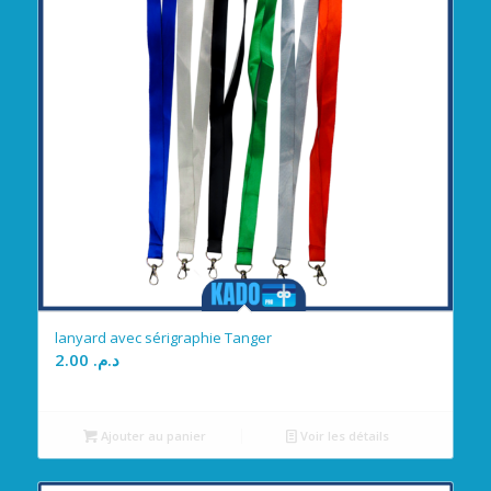
lanyard avec sérigraphie Tanger
2.00
د.م.
Ajouter au panier
Voir les détails