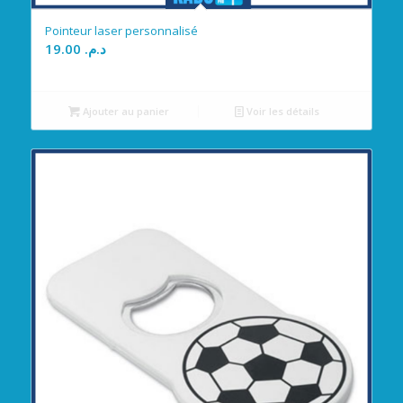
Pointeur laser personnalisé
19.00
د.م.
Ajouter au panier
Voir les détails