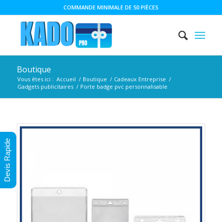
COMMANDE MINIMALE DE 50 PIÈCES
Boutique
Vous êtes ici :
Accueil
/
Boutique
/
Cadeaux Entreprise
/
Gadgets publicitaires
/
Porte badge pvc personnalisable
Devis Rapide