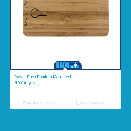
Power-Bank Bambou Marrakesh
60.00
د.م.
Ajouter au panier
Voir les détails