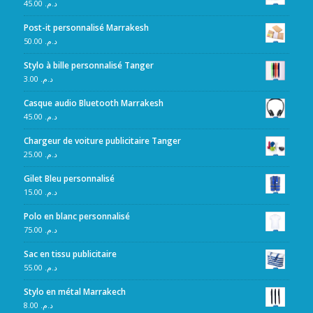
45.00
د.م.
Post-it personnalisé Marrakesh
50.00
د.م.
Stylo à bille personnalisé Tanger
3.00
د.م.
Casque audio Bluetooth Marrakesh
45.00
د.م.
Chargeur de voiture publicitaire Tanger
25.00
د.م.
Gilet Bleu personnalisé
15.00
د.م.
Polo en blanc personnalisé
75.00
د.م.
Sac en tissu publicitaire
55.00
د.م.
Stylo en métal Marrakech
8.00
د.م.