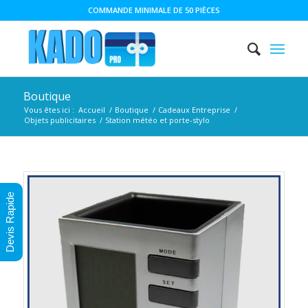
COMMANDE MINIMALE DE 50 PIÈCES
Boutique
Vous êtes ici :
Accueil
/
Boutique
/
Cadeaux Entreprise
/
Objets publicitaires
/
Station météo et porte-stylo
Devis Rapide