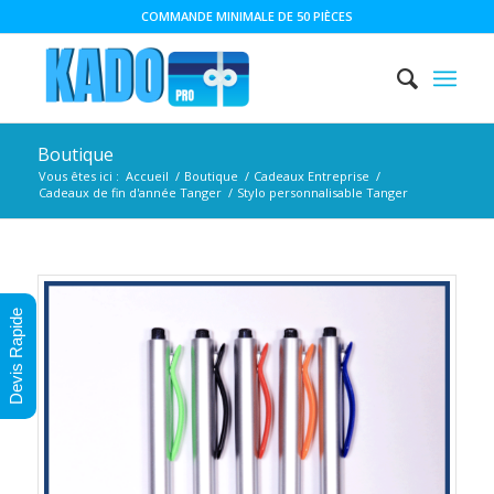
COMMANDE MINIMALE DE 50 PIÈCES
Boutique
Vous êtes ici :
Accueil
/
Boutique
/
Cadeaux Entreprise
/
Cadeaux de fin d'année Tanger
/
Stylo personnalisable Tanger
Devis Rapide