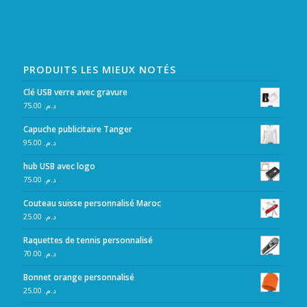
PRODUITS LES MIEUX NOTÉS
Clé USB verre avec gravure
75.00
د.م.
Capuche publicitaire Tanger
95.00
د.م.
hub USB avec logo
75.00
د.م.
Couteau suisse personnalisé Maroc
25.00
د.م.
Raquettes de tennis personnalisé
70.00
د.م.
Bonnet orange personnalisé
25.00
د.م.