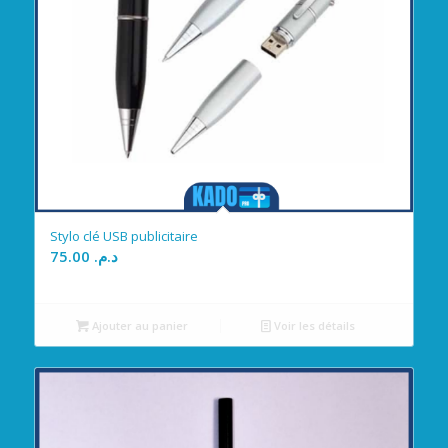
Stylo clé USB publicitaire
75.00
د.م.
Ajouter au panier
Voir les détails