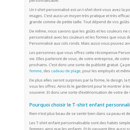
personnalisable.
Un t-shirt personnalisé est un t-shirt dont vous avez la po
images. C’est aussi un moyen très pratique et très efficace
grande comme de petite taille. Tout dépend de vos goûts
De même, nous savons que les goûts et les couleurs ne d
personnalisé avec les couleurs et les formes que vous dé
Personnalisé aux cols ronds. Mais aussi vous pouvez avoi
Les personnes que vous offrez cette récompense Personn
vie. Elles parleront de vous, de votre entreprise, de vot
prochains. C’est donc une sorte de publicité gratuit. Ça p
femme
, des
cadeau de plage
, pour les employés et même
De plus elles seront surprises par la forme, le design, la
vous les offrez. Ainsi ils le garderont pour le montrer à 
souvenir. Et donc une sorte d’extériorisation de votre de v
Pourquoi choisir le T-shirt enfant personnali
Rien n’est plus beau de se sentir bien dans sa peau et d
Les T-shirt enfant personnalisable sont des habits simples
femmes ainsi que les enfants. Et ils peuvent être aussi s