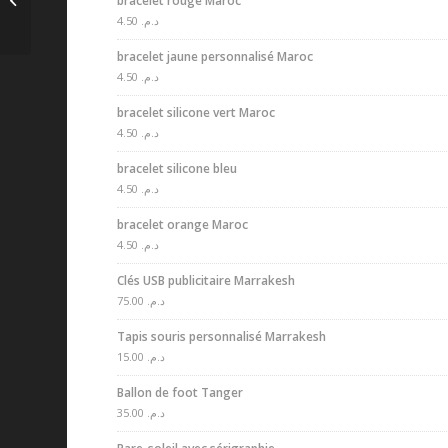
bracelet rouge Maroc
sérigraphie
4.50
د.م.
bracelet jaune personnalisé Maroc
4.50
د.م.
bracelet silicone vert Maroc
4.50
د.م.
bracelet silicone bleu
4.50
د.م.
bracelet orange Maroc
4.50
د.م.
Clés USB publicitaire Marrakesh
75.00
د.م.
Tapis souris personnalisé Marrakesh
15.00
د.م.
Ballon de foot Tanger
35.00
د.م.