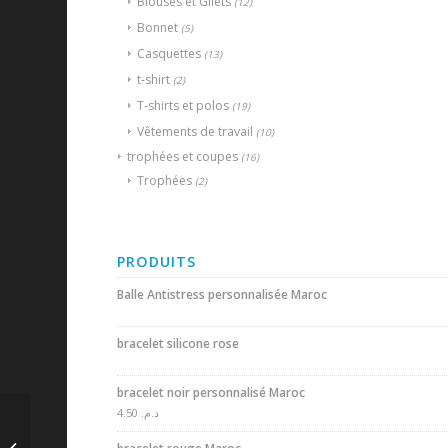
Blouses et Gilets
(12)
Bonnet
(5)
Casquettes
(13)
t-shirt
(2)
T-shirts et polos
(19)
Vêtements de travail
(10)
trophées et coupes
(16)
Trophées
(2)
PRODUITS
Balle Antistress personnalisée Maroc
bracelet silicone rose
bracelet noir personnalisé Maroc
4.50
د.م.
Gilets publicitaires en