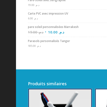
Pare-soleil avec sérigraphie
19.00
د.م.
Carte PVC avec impression UV
6.00
د.م.
pare soleil personnalisées Marrakesh
19.00
د.م.
10.00
د.م.
Parasols personnalisés Tanger
185.00
د.م.
Produits similaires