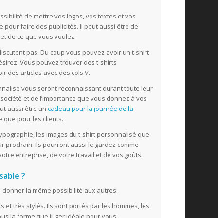
ssibilité de mettre vos logos, vos textes et vos
 pour faire des publicités. Il peut aussi être de
 et de ce que vous voulez.
iscutent pas. Du coup vous pouvez avoir un t-shirt
sirez. Vous pouvez trouver des t-shirts
r des articles avec des cols V.
alisé vous seront reconnaissant durant toute leur
re société et de l’importance que vous donnez à vos
eut aussi être un
cadeau pour la journée de la
 que pour les clients.
 typographie, les images du t-shirt personnalisé que
leur prochain. Ils pourront aussi le gardez comme
otre entreprise, de votre travail et de vos goûts.
sable ?
e donner la même possibilité aux autres.
 et très stylés. Ils sont portés par les hommes, les
ous la forme que juger idéale pour vous.