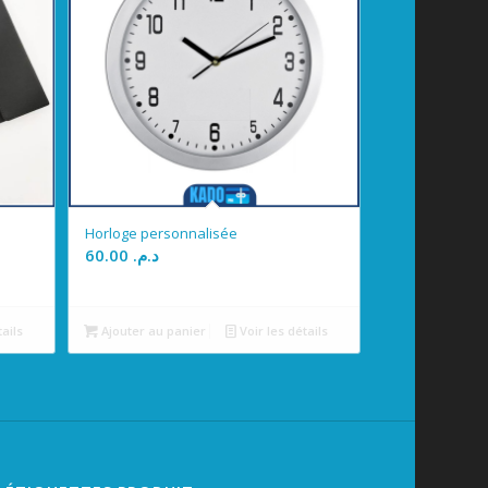
Horloge personnalisée
60.00
د.م.
tails
Ajouter au panier
Voir les détails