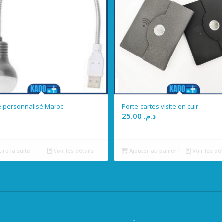
 personnalisé Maroc
Porte-cartes visite en cuir
25.00
د.م.
ire la suite
Voir les détails
Ajouter au panier
Voir les dé