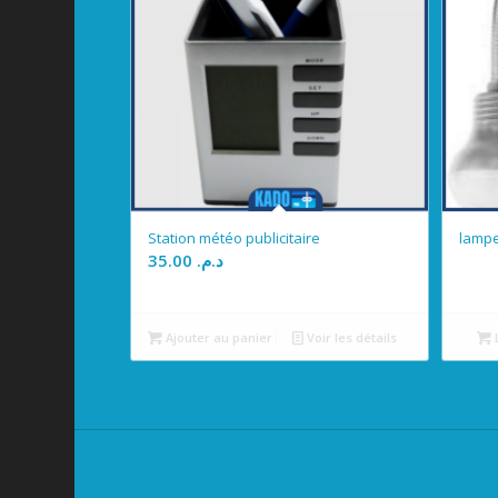
Station météo publicitaire
lampe
35.00
د.م.
Ajouter au panier
Voir les détails
L