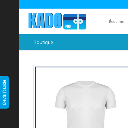
Écocline
Boutique
Devis Rapide