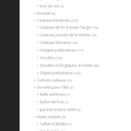
tour de cou
(3)
bracelet
(8)
Cadeaux Entreprise
(275)
Cadeaux de fin d'année Tanger
(74)
Cadeaux journée de la femme
(18)
Cadeaux Ramadan
(10)
Gadgets publicitaires
(171)
Goodies
(105)
Goodies écologiques - écocline
(49)
Objets publicitaires
(163)
Coffrets cadeaux
(13)
Goodies pour l'été
(5)
Balle antistress
(1)
Ballon de foot
(1)
parasol et pare-soleil
(3)
Haute couture
(5)
Caftan et Jellaba
(1)