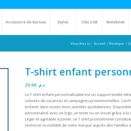
Accessoire de bureau
Stylos
Clés USB
Notebook
Vous êtes ici :
Accueil
/
Boutique
/
C
T-shirt enfant person
25.00
د.م.
Le T-shirt enfant personnalisable est un support textile idé
colonies de vacances et campagnes promotionnelles. Confort
enfants dans toutes leurs activités quotidiennes. Disponible d
personnalisé avec un logo, un texte ou un visuel grâce à la s
Léger et agréable à porter, ce T-shirt promotionnel constit
renforcer la visibilité de votre marque auprès des familles e