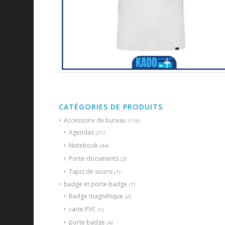
CATÉGORIES DE PRODUITS
Accessoire de bureau
(116)
Agendas
(21)
Notebook
(44)
Porte-documents
(3)
Tapis de souris
(1)
badge et porte badge
(7)
Badge magnétique
(2)
carte PVC
(1)
porte badge
(4)