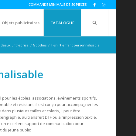
COMMANDE MINIMALE DE 50 PIÈCES
Objets publicitaires
CATALOGUE
adeaux Entreprise
/
Goodies
/
T-shirt enfant personnalisable
nalisable
al pour les écoles, associations, événements sportifs,
able et résistant, il est conçu pour accompagner les
ans plusieurs tailles et coloris, il peut être
érigraphie, au transfert DTF ou à l’impression textile.
ue un excellent support de communication pour
t du jeune public.