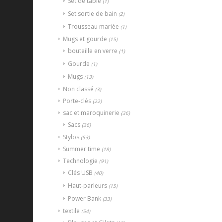
Set de table
(1)
Set sortie de bain
(2)
Trousseau mariée
(1)
Mugs et gourde
(15)
bouteille en verre
(1)
Gourde
(1)
Mugs
(13)
Non classé
(3)
Porte-clés
(22)
sac et maroquinerie
(36)
Sacs
(36)
Stylos
(53)
Summer time
(18)
Technologie
(91)
Clés USB
(40)
Haut-parleurs
(15)
Power Bank
(33)
textile
(54)