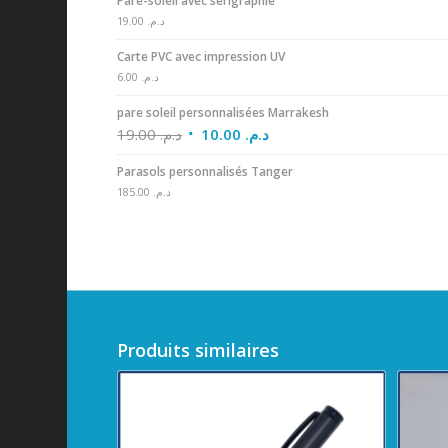
Pare-soleil avec sérigraphie
19.00
د.م.
Carte PVC avec impression UV
6.00
د.م.
pare soleil personnalisées Marrakesh
19.00
د.م.
10.00
د.م.
Parasols personnalisés Tanger
185.00
د.م.
Produits similaires