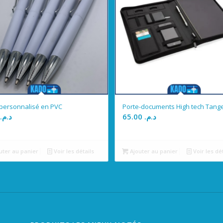
 personnalisé en PVC
Porte-documents High tech Tang
0
د.م.
65.00
د.م.
uter au panier
Voir les détails
Ajouter au panier
Voir les dé