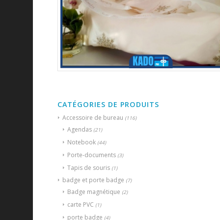
CATÉGORIES DE PRODUITS
Accessoire de bureau
(116)
Agendas
(21)
Notebook
(44)
Porte-documents
(3)
Tapis de souris
(1)
badge et porte badge
(7)
Badge magnétique
(2)
carte PVC
(1)
porte badge
(4)