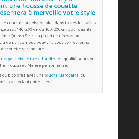
nt une housse de couette
résentera à merveille
votre style
.
de couette sont disponibles dans toutes les tailles
nçaises : 140×200 cm ou 160×200 cm; pour des lits
 même Queen Size. Un projet de décoration
? À la demande, nous pouvons vous confectionner
 de couette sur-mesure.
un
large choix de taies d’oreiller
de qualité pour vous
tre Trousseau Mariée personnalisé.
ies ou bicolores avec une
touche Marocaine
; qui
 les associant entre elles !