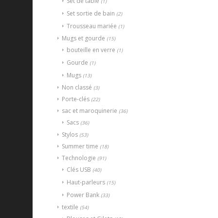
Set de table
(1)
Set sortie de bain
(2)
Trousseau mariée
(1)
Mugs et gourde
(15)
bouteille en verre
(1)
Gourde
(1)
Mugs
(13)
Non classé
(3)
Porte-clés
(22)
sac et maroquinerie
(36)
Sacs
(36)
Stylos
(53)
Summer time
(18)
Technologie
(91)
Clés USB
(40)
Haut-parleurs
(15)
Power Bank
(33)
textile
(54)