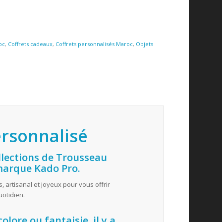
oc
,
Coffrets cadeaux
,
Coffrets personnalisés Maroc
,
Objets
rsonnalisé
ollections de Trousseau
marque Kado Pro.
s, artisanal et joyeux pour vous offrir
otidien.
colore ou fantaisie, il y a