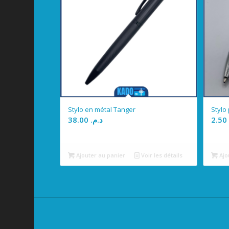
Stylo en métal Tanger
Stylo
38.00
د.م.
2.5
Ajouter au panier
Voir les détails
Ajo