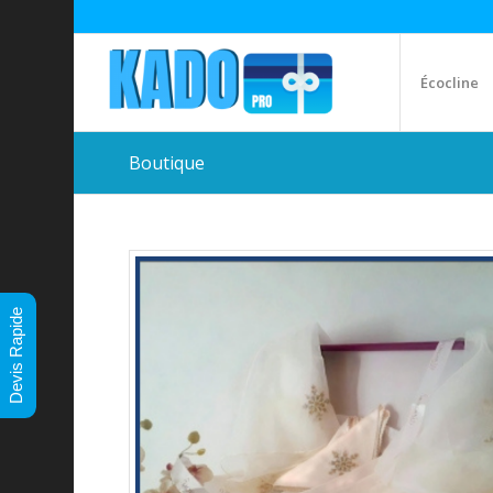
Écocline
Boutique
Devis Rapide