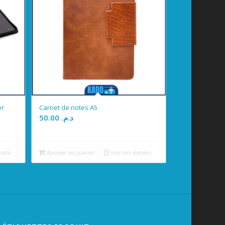
er
Carnet de notes A5
50.00
د.م.
tails
Ajouter au panier
Voir les détails