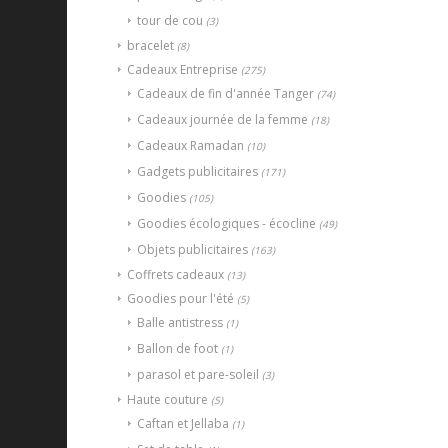
tour de cou
(3)
bracelet
(8)
Cadeaux Entreprise
(275)
Cadeaux de fin d'année Tanger
(74)
Cadeaux journée de la femme
(18)
Cadeaux Ramadan
(10)
Gadgets publicitaires
(171)
Goodies
(105)
Goodies écologiques - écocline
(49)
Objets publicitaires
(163)
Coffrets cadeaux
(13)
Goodies pour l'été
(5)
Balle antistress
(1)
Ballon de foot
(1)
parasol et pare-soleil
(3)
Haute couture
(5)
Caftan et Jellaba
(1)