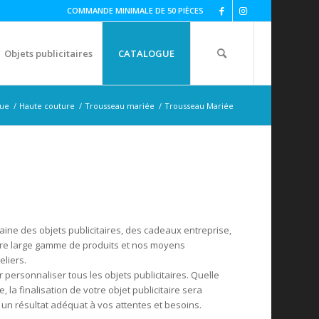
COMMANDE MINIMALE DE 50 PIÈCES
Objets publicitaires
CATALOGUE
que
/
Haute couture
/
Trousseau mariée
/
Trousseau Mariée
ine des objets publicitaires, des cadeaux entreprise,
tre large gamme de produits et nos moyens
eliers.
ersonnaliser tous les objets publicitaires. Quelle
, la finalisation de votre objet publicitaire sera
un résultat adéquat à vos attentes et besoins.