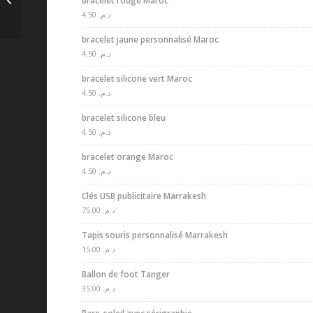
bracelet rouge Maroc
4.50
د.م.
bracelet jaune personnalisé Maroc
4.50
د.م.
bracelet silicone vert Maroc
4.50
د.م.
bracelet silicone bleu
4.50
د.م.
bracelet orange Maroc
4.50
د.م.
Clés USB publicitaire Marrakesh
75.00
د.م.
Tapis souris personnalisé Marrakesh
15.00
د.م.
Ballon de foot Tanger
35.00
د.م.