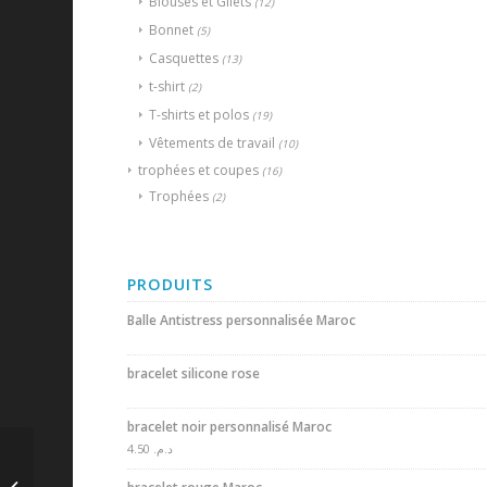
Blouses et Gilets
(12)
Bonnet
(5)
Casquettes
(13)
t-shirt
(2)
T-shirts et polos
(19)
Vêtements de travail
(10)
trophées et coupes
(16)
Trophées
(2)
PRODUITS
Balle Antistress personnalisée Maroc
bracelet silicone rose
bracelet noir personnalisé Maroc
4.50
د.م.
Set sortie de bain