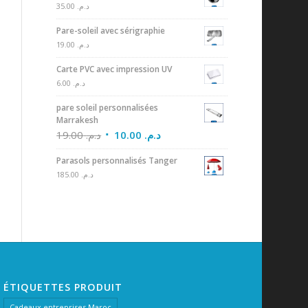
35.00
د.م.
Pare-soleil avec sérigraphie
19.00
د.م.
Carte PVC avec impression UV
6.00
د.م.
pare soleil personnalisées
Marrakesh
19.00
د.م.
10.00
د.م.
Parasols personnalisés Tanger
185.00
د.م.
ÉTIQUETTES PRODUIT
Cadeaux entreprises Maroc