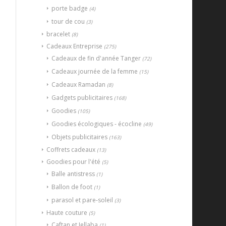
porte badge
(4)
tour de cou
(3)
bracelet
(8)
Cadeaux Entreprise
(275)
Cadeaux de fin d'année Tanger
(72)
Cadeaux journée de la femme
(15)
Cadeaux Ramadan
(8)
Gadgets publicitaires
(168)
Goodies
(105)
Goodies écologiques - écocline
(49)
Objets publicitaires
(163)
Coffrets cadeaux
(13)
Goodies pour l'été
(5)
Balle antistress
(1)
Ballon de foot
(1)
parasol et pare-soleil
(3)
Haute couture
(5)
Caftan et Jellaba
(1)