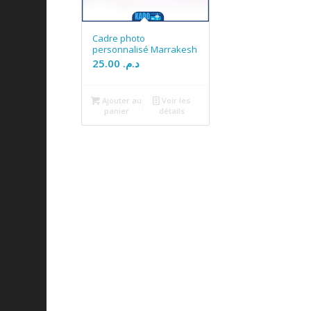
Cadre photo
personnalisé Marrakesh
25.00
د.م.
Ajouter au
Voir les
panier
détails