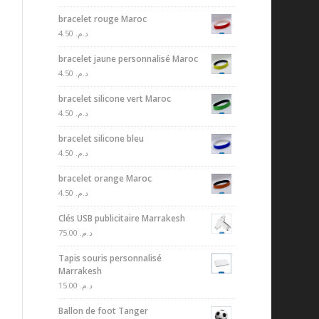
bracelet rouge Maroc
4.50
د.م.
bracelet jaune personnalisé Maroc
4.50
د.م.
bracelet silicone vert Maroc
4.50
د.م.
bracelet silicone bleu
4.50
د.م.
bracelet orange Maroc
4.50
د.م.
Clés USB publicitaire Marrakesh
75.00
د.م.
Tapis souris personnalisé
Marrakesh
15.00
د.م.
Ballon de foot Tanger