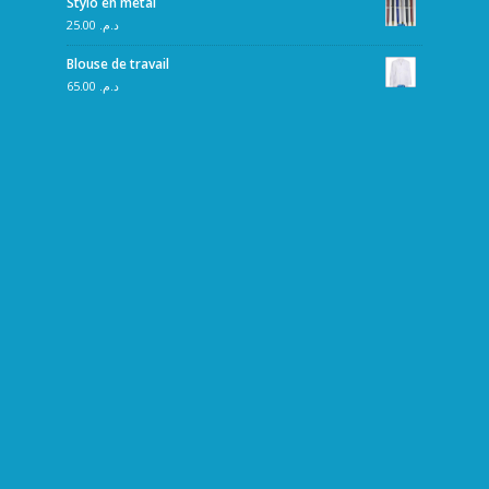
Stylo en métal
25.00
د.م.
Blouse de travail
65.00
د.م.