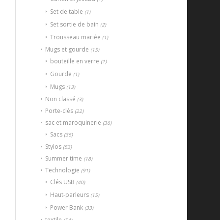
Set de table
(1)
Set sortie de bain
(2)
Trousseau mariée
(1)
Mugs et gourde
(15)
bouteille en verre
(1)
Gourde
(1)
Mugs
(13)
Non classé
(3)
Porte-clés
(22)
sac et maroquinerie
(36)
Sacs
(36)
Stylos
(53)
Summer time
(18)
Technologie
(91)
Clés USB
(40)
Haut-parleurs
(15)
Power Bank
(33)
textile