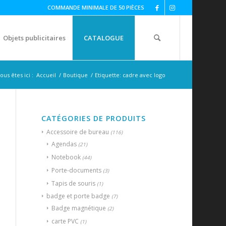
COMMANDE MINIMALE DE 50 PIÈCES
Objets publicitaires
CATALOGUE
ous êtes ici :
Accueil
/
Boutique
/
Etiquette: cadre avec logo
CATÉGORIES DE PRODUITS
Accessoire de bureau
(116)
Agendas
(21)
Notebook
(44)
Porte-documents
(3)
Tapis de souris
(1)
badge et porte badge
(7)
Badge magnétique
(2)
carte PVC
(1)