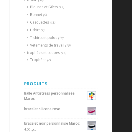
(54)
Blouses et Gilets
(12)
Bonnet
(5)
Casquettes
(13)
t-shirt
(2)
T-shirts et polos
(19)
Vêtements de travail
(10)
trophées et coupes
(16)
Trophées
(2)
PRODUITS
Balle Antistress personnalisée
Maroc
bracelet silicone rose
bracelet noir personnalisé Maroc
4.50
د.م.