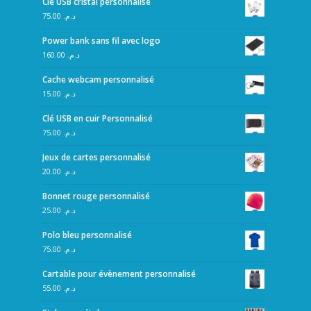
Clé USB cristal personnalisé
75.00
د.م.
Power bank sans fil avec logo
160.00
د.م.
Cache webcam personnalisé
15.00
د.م.
Clé USB en cuir Personnalisé
75.00
د.م.
Jeux de cartes personnalisé
20.00
د.م.
Bonnet rouge personnalisé
25.00
د.م.
Polo bleu personnalisé
75.00
د.م.
Cartable pour évènement personnalisé
55.00
د.م.