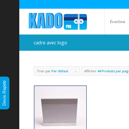
Écocline
cadre avec logo
Trier par
Par défaut
Afficher
44 Produits par pag
Devis Rapide