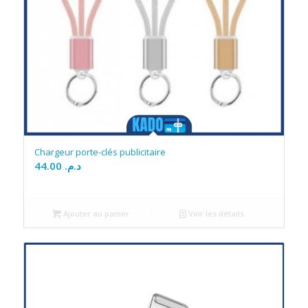
Chargeur porte-clés publicitaire
44.00
د.م.
Ajouter au panier
Voir les détails