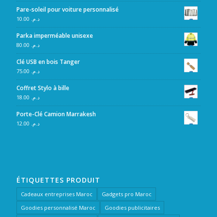
Pare-soleil pour voiture personnalisé
10.00
د.م.
Parka imperméable unisexe
80.00
د.م.
Clé USB en bois Tanger
75.00
د.م.
Coffret Stylo à bille
18.00
د.م.
Porte-Clé Camion Marrakesh
12.00
د.م.
ÉTIQUETTES PRODUIT
Cadeaux entreprises Maroc
Gadgets pro Maroc
Goodies personnalisé Maroc
Goodies publicitaires