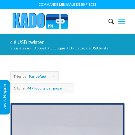
COMMANDE MINIMALE DE 50 PIÈCES
clé USB twister
Vous êtes ici :
Accueil
/
Boutique
/
Etiquette: clé USB twister
Trier par
Par défaut
Devis Rapide
Afficher
44 Produits par page