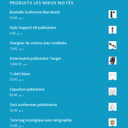
PRODUITS LES MIEUX NOTÉS
Bouteille isotherme Marrakesh
65.00
د.م.
Stylo Support tél publicitaire
3.00
د.م.
Chargeur de voiture avec oreillette
75.00
د.م.
Smartwatch publicitaire Tanger
1,000.00
د.م.
T-shirt blanc
25.00
د.م.
Capuchon publicitaire
85.00
د.م.
Sacs isothermes publicitaires
55.00
د.م.
Tote bag écologique avec sérigraphie
13.00
د.م.