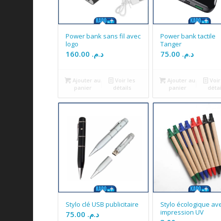
Power bank sans fil avec
Power bank tactile
logo
Tanger
160.00
د.م.
75.00
د.م.
Ajouter au
Voir les
Ajouter au
Voir
panier
détails
panier
détai
Stylo clé USB publicitaire
Stylo écologique av
impression UV
75.00
د.م.