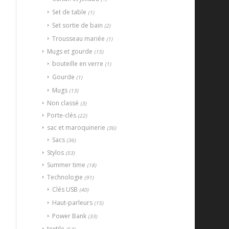
Set de table
(1)
Set sortie de bain
(2)
Trousseau mariée
(1)
Mugs et gourde
(15)
bouteille en verre
(1)
Gourde
(1)
Mugs
(13)
Non classé
(3)
Porte-clés
(22)
sac et maroquinerie
(36)
Sacs
(36)
Stylos
(53)
Summer time
(18)
Technologie
(91)
Clés USB
(40)
Haut-parleurs
(15)
Power Bank
(33)
textile