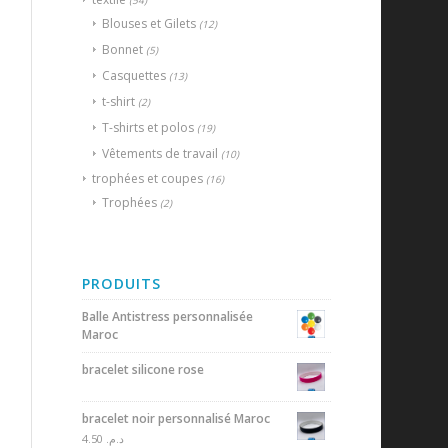
(54)
Blouses et Gilets
(12)
Bonnet
(5)
Casquettes
(13)
t-shirt
(2)
T-shirts et polos
(19)
Vêtements de travail
(10)
trophées et coupes
(16)
Trophées
(2)
PRODUITS
Balle Antistress personnalisée
Maroc
bracelet silicone rose
bracelet noir personnalisé Maroc
4.50
د.م.