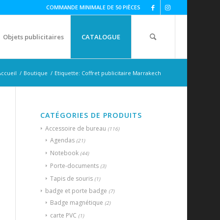
COMMANDE MINIMALE DE 50 PIÈCES
Objets publicitaires
CATALOGUE
Accueil
/
Boutique
/
Etiquette: Coffret publicitaire Marrakech
CATÉGORIES DE PRODUITS
Accessoire de bureau
(116)
Agendas
(21)
Notebook
(44)
Porte-documents
(3)
Tapis de souris
(1)
badge et porte badge
(7)
Badge magnétique
(2)
carte PVC
(1)