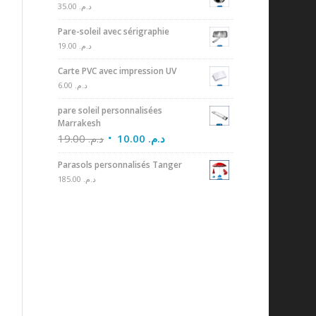
35.00
د.م.
Pare-soleil avec sérigraphie
19.00
د.م.
Carte PVC avec impression UV
6.00
د.م.
pare soleil personnalisées
Marrakesh
19.00
د.م.
10.00
د.م.
Parasols personnalisés Tanger
185.00
د.م.