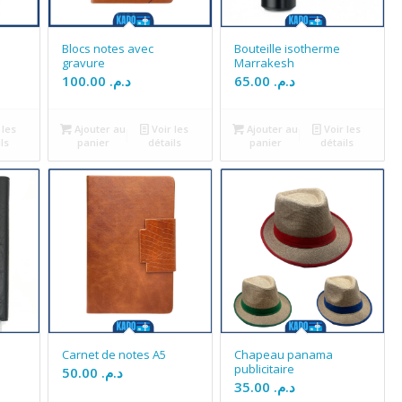
Blocs notes avec
Bouteille isotherme
gravure
Marrakesh
100.00
د.م.
65.00
د.م.
 les
Ajouter au
Voir les
Ajouter au
Voir les
ls
panier
détails
panier
détails
Carnet de notes A5
Chapeau panama
publicitaire
50.00
د.م.
35.00
د.م.