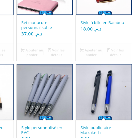
Set manucure
Stylo à bille en Bambou
personnalisable
18.00
د.م.
37.00
د.م.
 les
Ajouter au
Voir les
Ajouter au
Voir les
ls
panier
détails
panier
détails
ec
Stylo personnalisé en
Stylo publicitaire
PVC
Marrakech