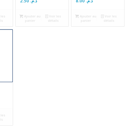
2.50
د.م.
8.00
د.م.
 les
Ajouter au
Voir les
Ajouter au
Voir les
ls
panier
détails
panier
détails
 les
ls