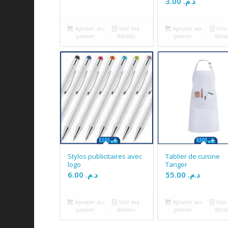
3.00
د.م.
Ajouter au
Voir les
Ajouter au
Voir
panier
détails
panier
détai
Stylos publicitaires avec
Tablier de cuisine
logo
Tanger
6.00
د.م.
55.00
د.م.
Ajouter au
Voir les
Ajouter au
Voir
panier
détails
panier
détai