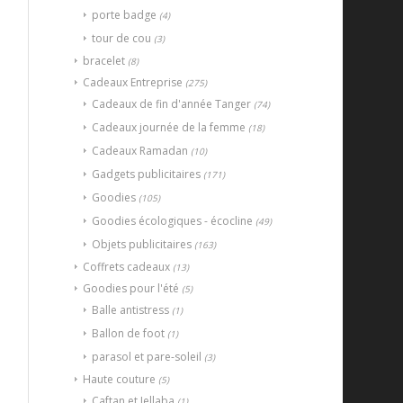
porte badge
(4)
tour de cou
(3)
bracelet
(8)
Cadeaux Entreprise
(275)
Cadeaux de fin d'année Tanger
(74)
Cadeaux journée de la femme
(18)
Cadeaux Ramadan
(10)
Gadgets publicitaires
(171)
Goodies
(105)
Goodies écologiques - écocline
(49)
Objets publicitaires
(163)
Coffrets cadeaux
(13)
Goodies pour l'été
(5)
Balle antistress
(1)
Ballon de foot
(1)
parasol et pare-soleil
(3)
Haute couture
(5)
Caftan et Jellaba
(1)