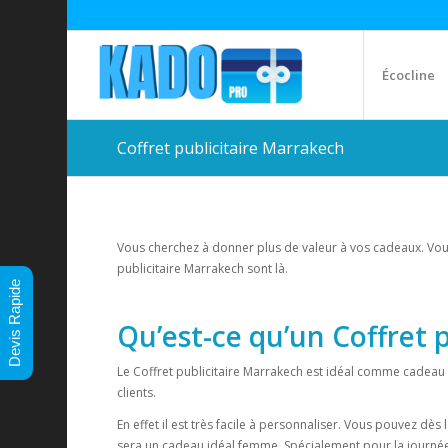
Écocline
Coffret publicitaire Marrakech
Vous cherchez à donner plus de valeur à vos cadeaux. Vou
publicitaire Marrakech sont là.
Devis Rapide
Qu’est-ce qu’un Coffret 
Le Coffret publicitaire Marrakech est idéal comme cadeau
clients.
En effet il est très facile à personnaliser. Vous pouvez dè
sera un cadeau idéal femme. Spécialement pour la journé