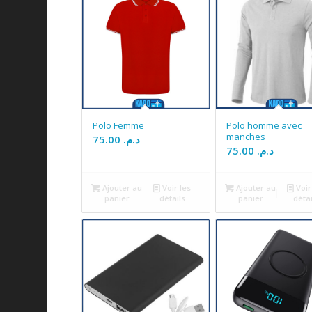
Polo Femme
Polo homme avec
manches
75.00
د.م.
75.00
د.م.
Ajouter au
Voir les
Ajouter au
Voir
panier
détails
panier
détai