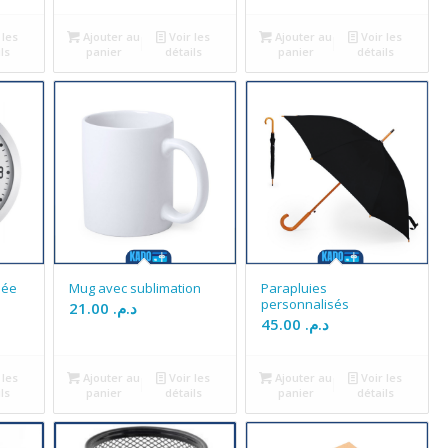
 les
Ajouter au
Voir les
Ajouter au
Voir les
ls
panier
détails
panier
détails
sée
Mug avec sublimation
Parapluies
personnalisés
21.00
د.م.
45.00
د.م.
 les
Ajouter au
Voir les
Ajouter au
Voir les
ls
panier
détails
panier
détails