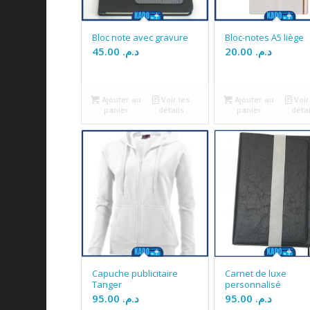
Bloc note avec gravure
Bloc-notes A5 liège
45.00
د.م.
20.00
د.م.
Ajouter au
Voir les
Ajouter au
Voir
panier
détails
panier
détai
Capuche publicitaire
Carnet de luxe
Tanger
personnalisé
95.00
د.م.
95.00
د.م.