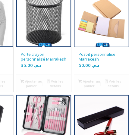
Porte crayon
Post-it personnalisé
personnalisé Marrakesh
Marrakesh
35.00
د.م.
50.00
د.م.
 les
Ajouter au
Voir les
Ajouter au
Voir les
ls
panier
détails
panier
détails