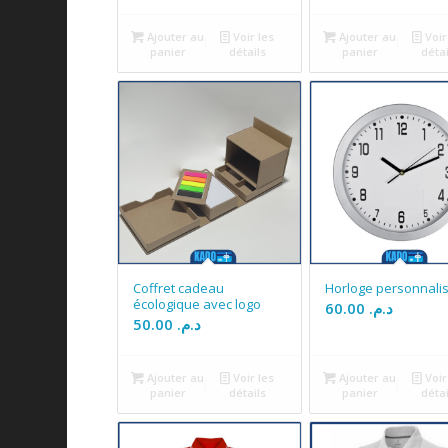
Ajouter au
Voir les
Ajouter au
Voir
panier
détails
panier
détai
Coffret cadeau
Horloge personnali
écologique avec logo
60.00
د.م.
50.00
د.م.
Ajouter au
Voir les
Ajouter au
Voir
panier
détails
panier
détai