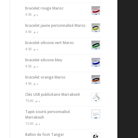
bracelet rouge Maroc
4.50
د.م.
bracelet jaune personnalisé Maroc
4.50
د.م.
bracelet silicone vert Maroc
4.50
د.م.
bracelet silicone bleu
4.50
د.م.
bracelet orange Maroc
4.50
د.م.
Clés USB publicitaire Marrakesh
75.00
د.م.
Tapis souris personnalisé
Marrakesh
15.00
د.م.
Ballon de foot Tanger