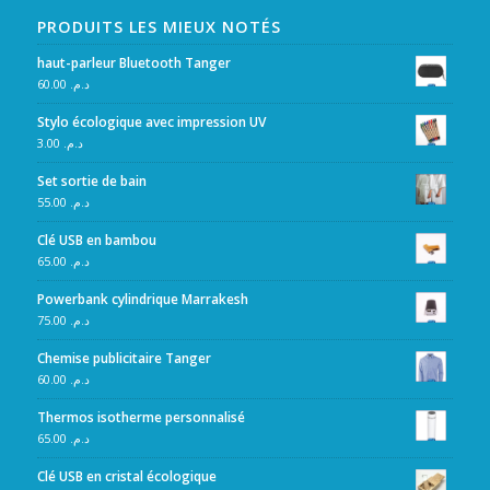
PRODUITS LES MIEUX NOTÉS
haut-parleur Bluetooth Tanger
60.00
د.م.
Stylo écologique avec impression UV
3.00
د.م.
Set sortie de bain
55.00
د.م.
Clé USB en bambou
65.00
د.م.
Powerbank cylindrique Marrakesh
75.00
د.م.
Chemise publicitaire Tanger
60.00
د.م.
Thermos isotherme personnalisé
65.00
د.م.
Clé USB en cristal écologique