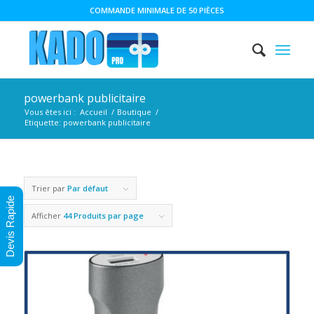
COMMANDE MINIMALE DE 50 PIÈCES
powerbank publicitaire
Vous êtes ici :
Accueil
/
Boutique
/
Etiquette: powerbank publicitaire
Trier par
Par défaut
Devis Rapide
Afficher
44 Produits par page