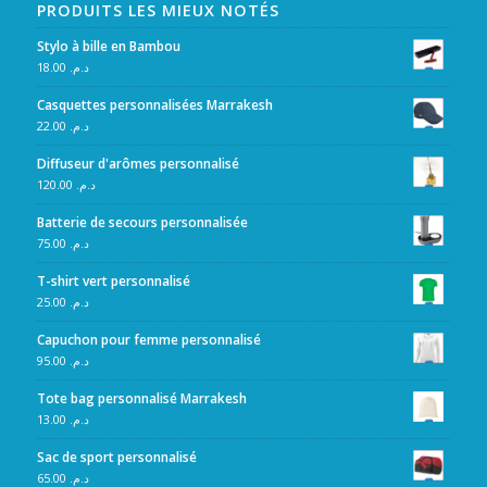
PRODUITS LES MIEUX NOTÉS
Stylo à bille en Bambou
18.00
د.م.
Casquettes personnalisées Marrakesh
22.00
د.م.
Diffuseur d'arômes personnalisé
120.00
د.م.
Batterie de secours personnalisée
75.00
د.م.
T-shirt vert personnalisé
25.00
د.م.
Capuchon pour femme personnalisé
95.00
د.م.
Tote bag personnalisé Marrakesh
13.00
د.م.
Sac de sport personnalisé
65.00
د.م.