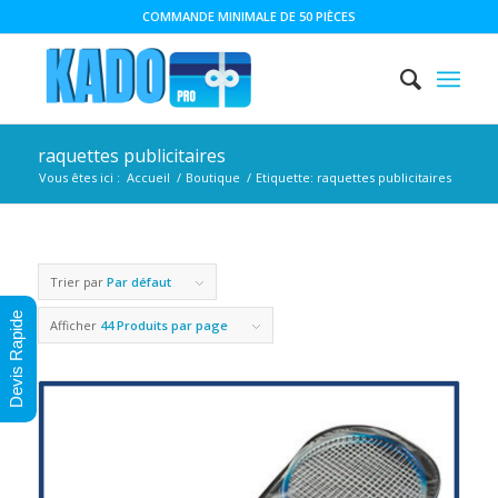
COMMANDE MINIMALE DE 50 PIÈCES
raquettes publicitaires
Vous êtes ici :
Accueil
/
Boutique
/
Etiquette: raquettes publicitaires
Trier par
Par défaut
Devis Rapide
Afficher
44 Produits par page