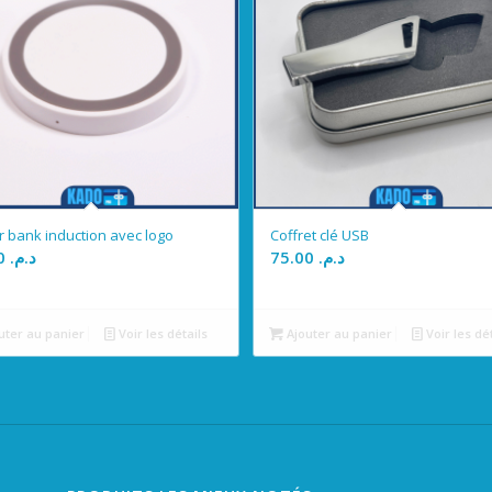
 bank induction avec logo
Coffret clé USB
70.00
د.م.
75.00
د.م.
uter au panier
Voir les détails
Ajouter au panier
Voir les dé