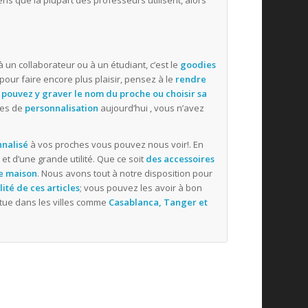
ens que la plupart des professeurs utilisent, alors
 à un collaborateur ou à un étudiant, c’est le
goodies
it, pour faire encore plus plaisir, pensez à le
rendre
s pouvez y graver le nom du proche ou choisir sa
ques de
personnalisation
aujourd’hui , vous n’avez
nnalisé
à vos proches vous pouvez nous voir!. En
et d’une grande utilité. Que ce soit
des accessoires
e maison
. Nous avons tout à notre disposition pour
ité de ces articles
; vous pouvez les avoir à bon
fectue dans les villes comme
Casablanca, Tanger et