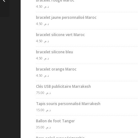
bracelet rouge Maroc
Tanger
4.50
د.م.
bracelet jaune personnalisé Maroc
4.50
د.م.
bracelet silicone vert Maroc
4.50
د.م.
bracelet silicone bleu
4.50
د.م.
bracelet orange Maroc
4.50
د.م.
Clés USB publicitaire Marrakesh
75.00
د.م.
Tapis souris personnalisé Marrakesh
15.00
د.م.
Ballon de foot Tanger
35.00
د.م.