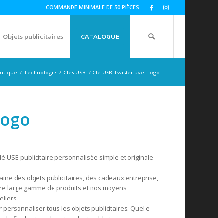
COMMANDE MINIMALE DE 50 PIÈCES
Objets publicitaires
CATALOGUE
utique
/
Technologie
/
Clés USB
/
Clé USB Twister avec logo
logo
lé USB publicitaire personnalisée simple et originale
ine des objets publicitaires, des cadeaux entreprise,
tre large gamme de produits et nos moyens
eliers.
ersonnaliser tous les objets publicitaires. Quelle