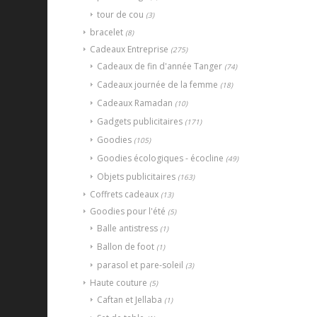
tour de cou
(3)
bracelet
(8)
Cadeaux Entreprise
(275)
Cadeaux de fin d'année Tanger
(74)
Cadeaux journée de la femme
(18)
Cadeaux Ramadan
(10)
Gadgets publicitaires
(171)
Goodies
(105)
Goodies écologiques - écocline
(49)
Objets publicitaires
(163)
Coffrets cadeaux
(13)
Goodies pour l'été
(5)
Balle antistress
(1)
Ballon de foot
(1)
parasol et pare-soleil
(3)
Haute couture
(5)
Caftan et Jellaba
(1)