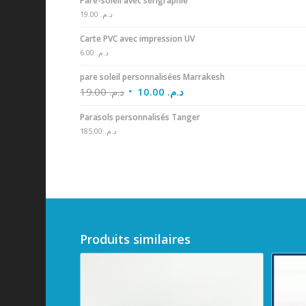
Pare-soleil avec sérigraphie
19.00
د.م.
Carte PVC avec impression UV
6.00
د.م.
pare soleil personnalisées Marrakesh
19.00
د.م.
10.00
د.م.
Parasols personnalisés Tanger
185.00
د.م.
Produits similaires