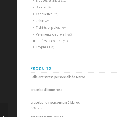
Blouses et Gilets
(12)
Bonnet
(5)
Casquettes
(13)
t-shirt
(2)
T-shirts et polos
(19)
Vêtements de travail
(10)
trophées et coupes
(16)
Trophées
(2)
PRODUITS
Balle Antistress personnalisée Maroc
bracelet silicone rose
bracelet noir personnalisé Maroc
4.50
د.م.
Lampe led Publicitaire