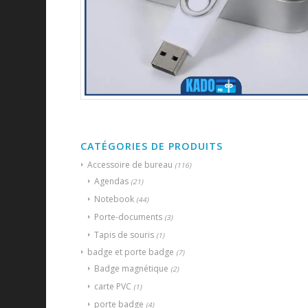
CATÉGORIES DE PRODUITS
Accessoire de bureau
(116)
Agendas
(21)
Notebook
(44)
Porte-documents
(3)
Tapis de souris
(1)
badge et porte badge
(7)
Badge magnétique
(2)
carte PVC
(1)
porte badge
(4)