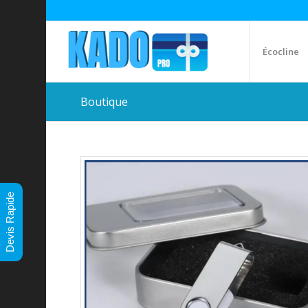
Écocline
Boutique
Devis Rapide