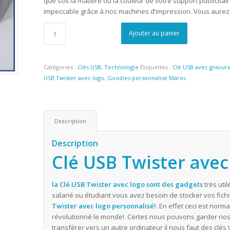
que soit la matière ou la couleur de votre support publicitaire
impeccable grâce à nos machines d’impression. Vous aurez 
Ajouter au panier
Catégories :
Clés USB
,
Technologie
Étiquettes :
Clé USB avec gravure
USB Twister avec logo
,
Goodies personnalisé Maroc
Description
Description
Clé USB Twister avec
la Clé USB Twister avec logo sont des
gadgets
très uti
salarié ou étudiant vous avez besoin de stocker vos fichie
Twister avec logo personnalisé!.
En effet ceci est norma
révolutionné le monde!. Certes nous pouvons garder nos
transférer vers un autre ordinateur il nous faut des clés U