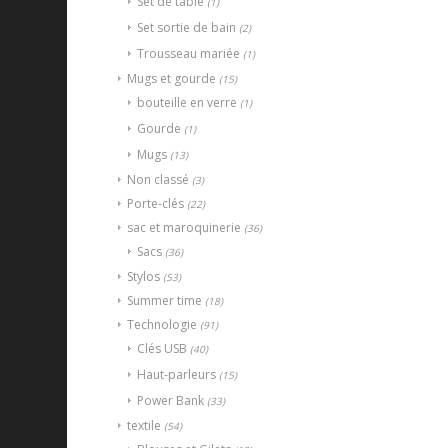
Set de table
(1)
Set sortie de bain
(2)
Trousseau mariée
(1)
Mugs et gourde
(15)
bouteille en verre
(1)
Gourde
(1)
Mugs
(13)
Non classé
(3)
Porte-clés
(22)
sac et maroquinerie
(36)
Sacs
(36)
Stylos
(53)
Summer time
(18)
Technologie
(91)
Clés USB
(40)
Haut-parleurs
(15)
Power Bank
(33)
textile
(54)