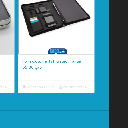
Porte-documents High tech Tanger
65.00
د.م.
tails
Ajouter au panier
Voir les détails