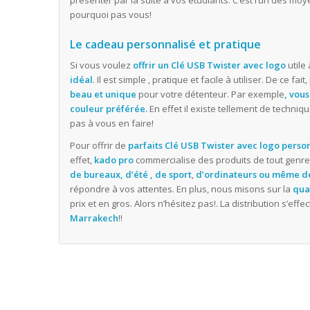
présenter par la suite à vos étudiants. C’est l’un des moy
pourquoi pas vous!
Le cadeau personnalisé et pratique
Si vous voulez
offrir un Clé USB Twister avec logo
utile
idéal
. Il est simple , pratique et facile à utiliser. De ce fa
beau et unique
pour votre détenteur. Par exemple
, vou
couleur préférée.
En effet il existe tellement de techni
pas à vous en faire!
Pour offrir de
parfaits Clé USB Twister avec logo perso
effet,
kado pro
commercialise des produits de tout genre 
de bureaux, d’été , de sport
,
d’ordinateurs ou même d
répondre à vos attentes. En plus, nous misons sur la
qual
prix et en gros. Alors n’hésitez pas!. La distribution s’ef
Marrakech
!!