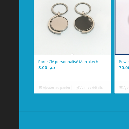
Porte Clé personnalisé Marrakech
Power
8.00
د.م.
Ajouter au panier
Voir les détails
Ajo