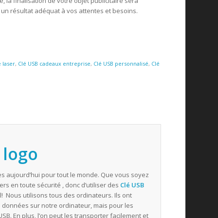
, la finalisation de votre objet publicitaire sera
un résultat adéquat à vos attentes et besoins.
 laser
,
Clé USB cadeaux entreprise
,
Clé USB personnalisé
,
Clé
 logo
les aujourd’hui pour tout le monde. Que vous soyez
rs en toute sécurité , donc d’utiliser des
Clé USB
l! Nous utilisons tous des ordinateurs. Ils ont
 données sur notre ordinateur, mais pour les
SB. En plus, l’on peut les transporter facilement et