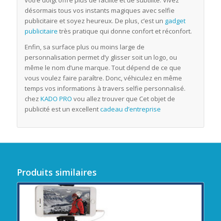
votre doigt offre plus de facilité et de subtilité. Vivez
désormais tous vos instants magiques avec selfie
publicitaire et soyez heureux. De plus, c’est un
gadget
publicitaire
très pratique qui donne confort et réconfort.
Enfin, sa surface plus ou moins large de
personnalisation permet d’y glisser soit un logo, ou
même le nom d’une marque. Tout dépend de ce que
vous voulez faire paraître. Donc, véhiculez en même
temps vos informations à travers selfie personnalisé.
chez
KADO PRO
vou allez trouver que Cet objet de
publicité est un excellent
cadeau d’entreprise
Produits similaires