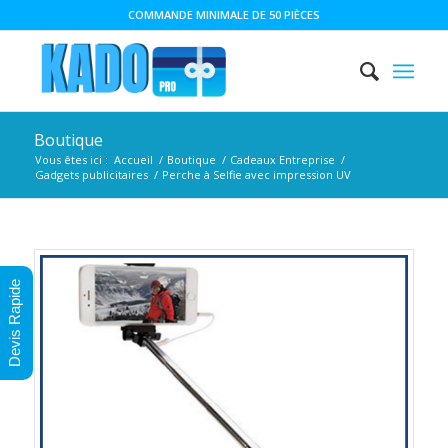
COMMANDE MINIMALE DE 50 PIÈCES
Boutique
Vous êtes ici :
Accueil
/
Boutique
/
Cadeaux Entreprise
/
Gadgets publicitaires
/
Perche à Selfie avec impression UV
Devis Rapide