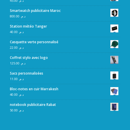
45.00
د.م.
Smartwatch publicitaire Maroc
800.00
د.م.
Station météo Tanger
40.00
د.م.
Casquette verte personnalisé
22.00
د.م.
Coffret stylo avec logo
125.00
د.م.
Sacs personnalisées
11.00
د.م.
Bloc-notes en cuir Marrakesh
40.00
د.م.
notebook publicitaire Rabat
50.00
د.م.