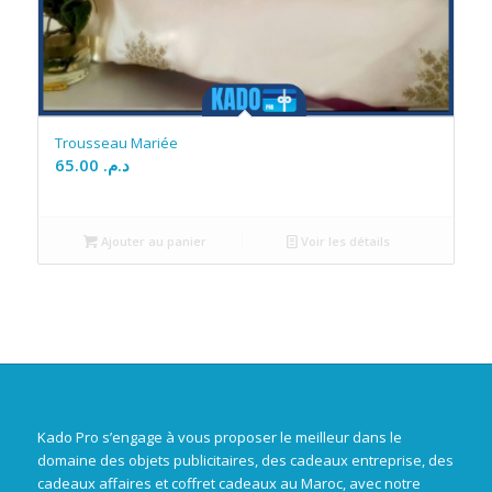
Trousseau Mariée
65.00
د.م.
Ajouter au panier
Voir les détails
Kado Pro s’engage à vous proposer le meilleur dans le
domaine des objets publicitaires, des cadeaux entreprise, des
cadeaux affaires et coffret cadeaux au Maroc, avec notre