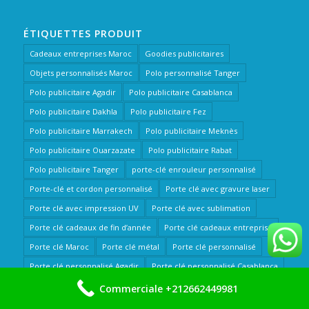
ÉTIQUETTES PRODUIT
Cadeaux entreprises Maroc
Goodies publicitaires
Objets personnalisés Maroc
Polo personnalisé Tanger
Polo publicitaire Agadir
Polo publicitaire Casablanca
Polo publicitaire Dakhla
Polo publicitaire Fez
Polo publicitaire Marrakech
Polo publicitaire Meknès
Polo publicitaire Ouarzazate
Polo publicitaire Rabat
Polo publicitaire Tanger
porte-clé enrouleur personnalisé
Porte-clé et cordon personnalisé
Porte clé avec gravure laser
Porte clé avec impression UV
Porte clé avec sublimation
Porte clé cadeaux de fin d’année
Porte clé cadeaux entreprise
Porte clé Maroc
Porte clé métal
Porte clé personnalisé
Porte clé personnalisé Agadir
Porte clé personnalisé Casablanca
Porte clé personnalisé Dakhla
Porte clé personnalisé en bois
Commerciale +212662449981
Porte clé personnalisé en métal