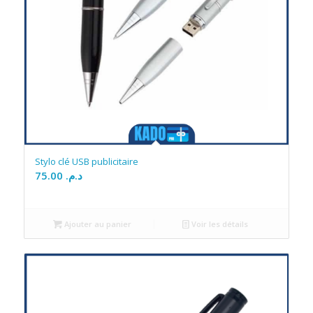
Stylo clé USB publicitaire
75.00
د.م.
Ajouter au panier
Voir les détails