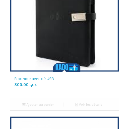
Bloc-note avec clé USB
300.00
د.م.
Ajouter au panier
Voir les détails