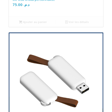
75.00
د.م.
Ajouter au panier
Voir les détails