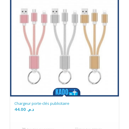
Chargeur porte-clés publicitaire
44.00
د.م.