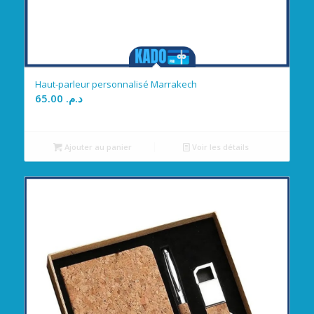
Haut-parleur personnalisé Marrakech
65.00
د.م.
Ajouter au panier
Voir les détails