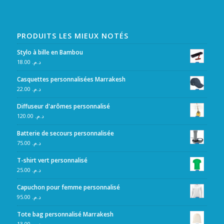
PRODUITS LES MIEUX NOTÉS
Stylo à bille en Bambou
18.00
د.م.
Casquettes personnalisées Marrakesh
22.00
د.م.
Diffuseur d'arômes personnalisé
120.00
د.م.
Batterie de secours personnalisée
75.00
د.م.
T-shirt vert personnalisé
25.00
د.م.
Capuchon pour femme personnalisé
95.00
د.م.
Tote bag personnalisé Marrakesh
13.00
د.م.