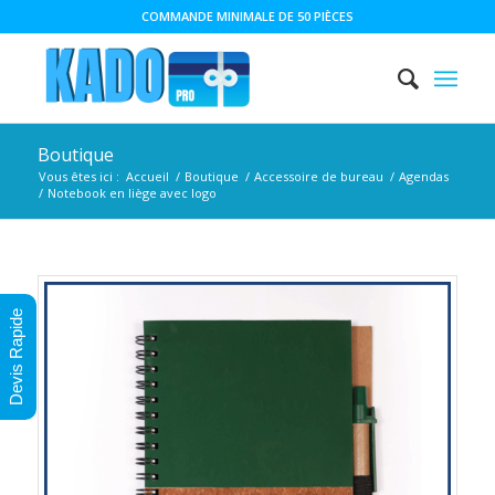
COMMANDE MINIMALE DE 50 PIÈCES
Boutique
Vous êtes ici :
Accueil
/
Boutique
/
Accessoire de bureau
/
Agendas
/
Notebook en liège avec logo
Devis Rapide